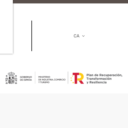
ORS
CA