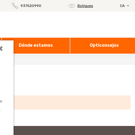
937520990
Botigues
CA
×
Dónde estamos
Opticonsejos
l
te
.