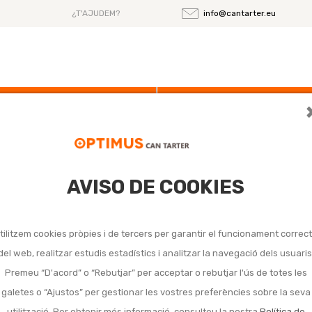
¿T'AJUDEM?
info@cantarter.eu
Ofertas
Noticias
AVISO DE COOKIES
cció i pintura per a metal
tilitzem cookies pròpies i de tercers per garantir el funcionament correc
trobat productes amb aquesta cerca.
del web, realitzar estudis estadístics i analitzar la navegació dels usuaris
Premeu “D'acord” o “Rebutjar” per acceptar o rebutjar l'ús de totes les
galetes o “Ajustos” per gestionar les vostres preferències sobre la seva
utilització. Per obtenir més informació, consulteu la nostra
Política de