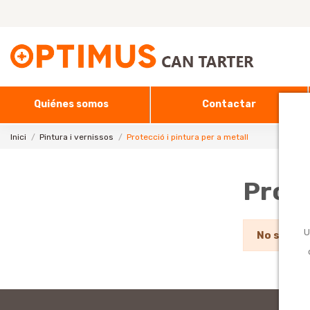
Quiénes somos
Contactar
Inici
Pintura i vernissos
Protecció i pintura per a metall
Prote
U
No s'han 