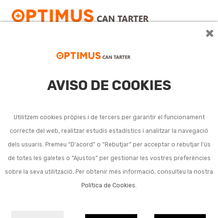
×
AVISO DE COOKIES
Corrons i allargaments
per a pintar
Utilitzem cookies pròpies i de tercers per garantir el funcionament
correcte del web, realitzar estudis estadístics i analitzar la navegació
dels usuaris. Premeu “D'acord” o “Rebutjar” per acceptar o rebutjar l'ús
No s'han trobat productes amb aquesta cerca.
de totes les galetes o “Ajustos” per gestionar les vostres preferències
sobre la seva utilització. Per obtenir més informació, consulteu la nostra
Política de Cookies
.