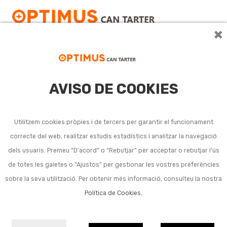
×
AVISO DE COOKIES
Embalatge i mudanÇa
Utilitzem cookies pròpies i de tercers per garantir el funcionament
Ver más
correcte del web, realitzar estudis estadístics i analitzar la navegació
dels usuaris. Premeu “D'acord” o “Rebutjar” per acceptar o rebutjar l'ús
Subcategories
de totes les galetes o “Ajustos” per gestionar les vostres preferències
sobre la seva utilització. Per obtenir més informació, consulteu la nostra
Film i plàstic d embalatge
Política de Cookies
.
Paper i cartró per a embalatge
Fleixadores