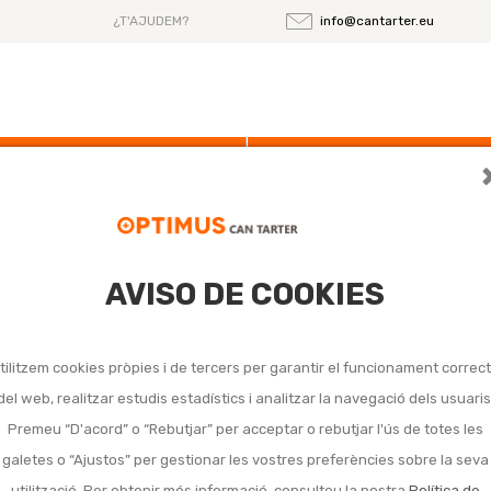
¿T'AJUDEM?
info@cantarter.eu
Ofertas
Noticias
AVISO DE COOKIES
ques de jardí
tilitzem cookies pròpies i de tercers per garantir el funcionament correc
trobat productes amb aquesta cerca.
del web, realitzar estudis estadístics i analitzar la navegació dels usuaris
Premeu “D'acord” o “Rebutjar” per acceptar o rebutjar l'ús de totes les
galetes o “Ajustos” per gestionar les vostres preferències sobre la seva
utilització. Per obtenir més informació, consulteu la nostra
Política de