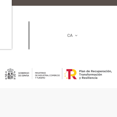
ORS
CA