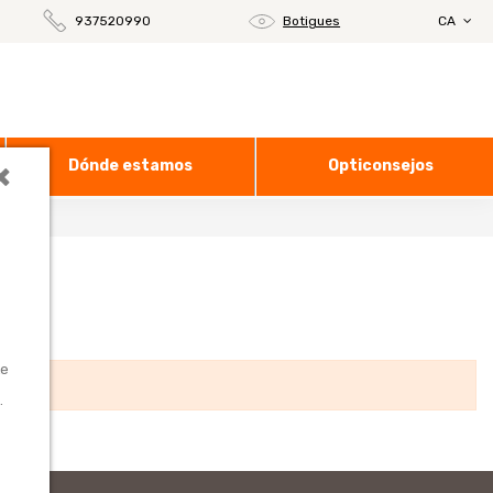
937520990
Botigues
CA
×
Dónde estamos
Opticonsejos
te
.