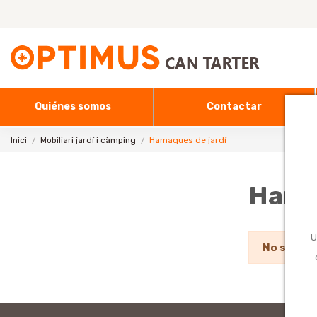
Quiénes somos
Contactar
Inici
Mobiliari jardí i càmping
Hamaques de jardí
Hama
U
No s'han 