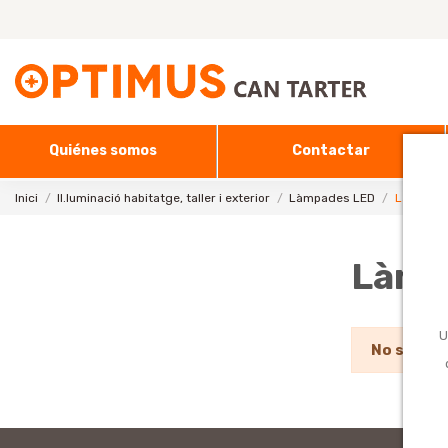
Quiénes somos
Contactar
Inici
Il.luminació habitatge, taller i exterior
Làmpades LED
Làmpade
Làmp
U
No s'han 