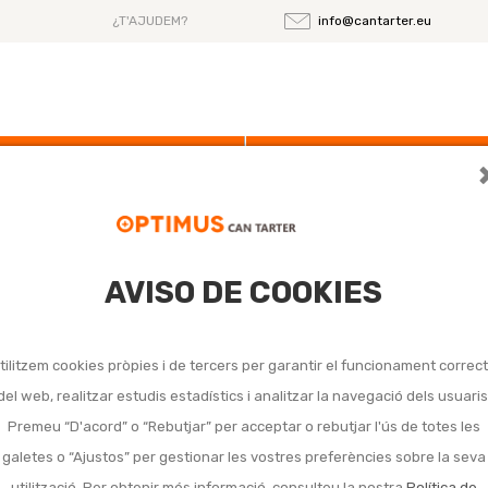
¿T'AJUDEM?
info@cantarter.eu
Ofertas
Noticias
s LED globus
AVISO DE COOKIES
ades LED globus
tilitzem cookies pròpies i de tercers per garantir el funcionament correc
trobat productes amb aquesta cerca.
del web, realitzar estudis estadístics i analitzar la navegació dels usuaris
Premeu “D'acord” o “Rebutjar” per acceptar o rebutjar l'ús de totes les
galetes o “Ajustos” per gestionar les vostres preferències sobre la seva
utilització. Per obtenir més informació, consulteu la nostra
Política de