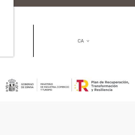
ORS
CA