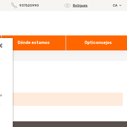
937520990
Botigues
CA
×
Dónde estamos
Opticonsejos
te
.