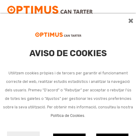
×
AVISO DE COOKIES
Parament de la llar
Utilitzem cookies pròpies i de tercers per garantir el funcionament
Ver más
correcte del web, realitzar estudis estadístics i analitzar la navegació
dels usuaris. Premeu “D'acord” o “Rebutjar” per acceptar o rebutjar l'ús
Subcategories
de totes les galetes o “Ajustos” per gestionar les vostres preferències
sobre la seva utilització. Per obtenir més informació, consulteu la nostra
Cristalleria per taula
Política de Cookies
.
Vaixelles
Coberteries