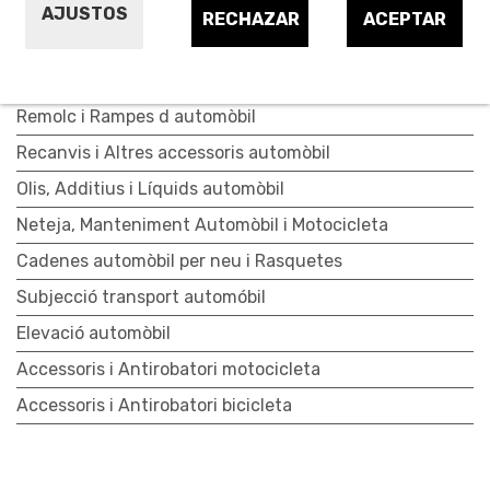
Compressors i Aspiradors automòbil
AJUSTOS
RECHAZAR
ACEPTAR
Catifes, Cortines i Fundes d automòbil
Antirobatori d automòbil
Remolc i Rampes d automòbil
Recanvis i Altres accessoris automòbil
Olis, Additius i Líquids automòbil
Neteja, Manteniment Automòbil i Motocicleta
Cadenes automòbil per neu i Rasquetes
Subjecció transport automóbil
Elevació automòbil
Accessoris i Antirobatori motocicleta
Accessoris i Antirobatori bicicleta