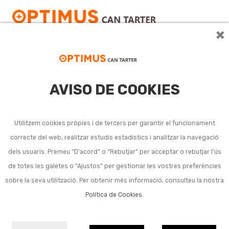
×
AVISO DE COOKIES
Automòbil
Utilitzem cookies pròpies i de tercers per garantir el funcionament
Ver más
correcte del web, realitzar estudis estadístics i analitzar la navegació
dels usuaris. Premeu “D'acord” o “Rebutjar” per acceptar o rebutjar l'ús
Subcategories
de totes les galetes o “Ajustos” per gestionar les vostres preferències
sobre la seva utilització. Per obtenir més informació, consulteu la nostra
Tanques per pàrquing
Política de Cookies
.
Bateries vehicles
Protectors de cops i Miralls de pàrquing