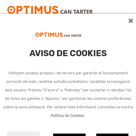
×
AVISO DE COOKIES
Cocció silicona i altres
materials
Utilitzem cookies pròpies i de tercers per garantir el funcionament
correcte del web, realitzar estudis estadístics i analitzar la navegació
dels usuaris. Premeu “D'acord” o “Rebutjar” per acceptar o rebutjar l'ús
No s'han trobat productes amb aquesta cerca.
de totes les galetes o “Ajustos” per gestionar les vostres preferències
sobre la seva utilització. Per obtenir més informació, consulteu la nostra
Política de Cookies
.